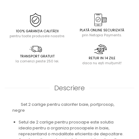
PLATĂ ONLINE SECURIZATĂ
100% GARANȚIA CALITĂȚII
prin Netopia Payments.
pentru toate produsele noastre.
TRANSPORT GRATUIT
RETUR IN 14 ZILE
la comenzi peste 250 lei.
daca nu ești mulțumit!
Descriere
Set 2 carlige pentru calorifer baie, portprosop,
negre
Setul de 2 carlige pentru prosoape este solutia
ideala pentru a organiza prosoapele in baie,
reprezentand o modalitate eficienta de depozitare.