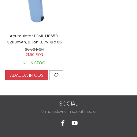
Acumulator LGMH1 18650,
3200mAh, Li-ion 3, 7V 18 x 65
mm, 47gr, 10A, cu terminale
30,00 RON
lipite in U si protectie
21,50 RON
IN STOC
ADAUGA IN COS
SOCIAL
Urmareste-ne in social media